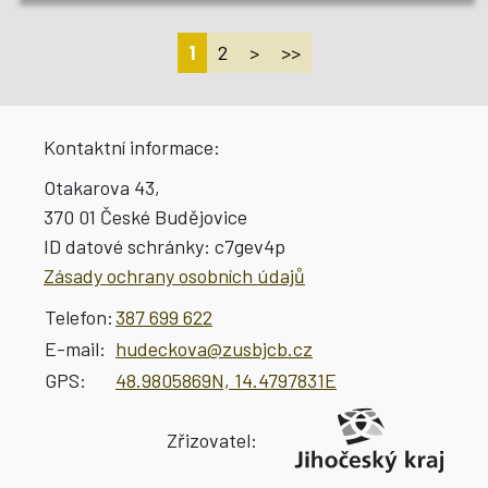
1
2
>
>>
Kontaktní informace:
Otakarova 43,
370 01 České Budějovice
ID datové schránky:
c7gev4p
Zásady ochrany osobních údajů
Telefon:
387 699 622
E-mail:
hudeckova@zusbjcb.cz
GPS:
48.9805869N, 14.4797831E
Zřizovatel: