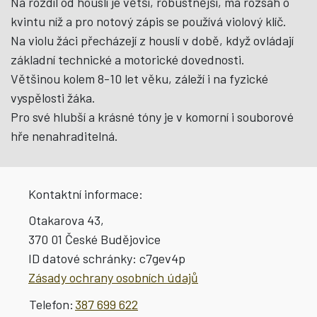
Na rozdíl od houslí je větší, robustnější, má rozsah o
kvintu níž a pro notový zápis se používá violový klíč.
Na violu žáci přecházejí z houslí v době, když ovládají
základní technické a motorické dovednosti.
Většinou kolem 8-10 let věku, záleží i na fyzické
vyspělosti žáka.
Pro své hlubší a krásné tóny je v komorní i souborové
hře nenahraditelná.
Kontaktní informace:
Otakarova 43,
370 01 České Budějovice
ID datové schránky:
c7gev4p
Zásady ochrany osobních údajů
Telefon:
387 699 622