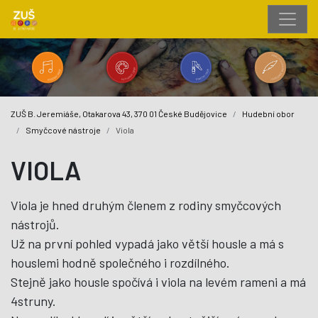
ZUŠ B. Jeremiáše, Otakarova 43, 370 01 České Budějovice
Hudební obor
Smyčcové nástroje
Viola
VIOLA
Viola je hned druhým členem z rodiny smyčcových
nástrojů.
Už na první pohled vypadá jako větší housle a má s
houslemi hodně společného i rozdílného.
Stejně jako housle spočívá i viola na levém rameni a má
4struny.