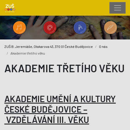
ZUŠ B. Jeremiáše, Otakarova 43, 370 01 České Budějovice
O nás
Akademie třetího věku
AKADEMIE TŘETÍHO VĚKU
AKADEMIE UMĚNÍ A KULTURY
ČESKÉ BUDĚJOVICE –
VZDĚLÁVÁNÍ III. VĚKU