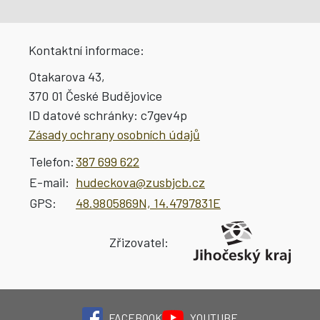
Kontaktní informace:
Otakarova 43,
370 01 České Budějovice
ID datové schránky:
c7gev4p
Zásady ochrany osobních údajů
Telefon:
387 699 622
E-mail:
hudeckova@zusbjcb.cz
GPS:
48.9805869N, 14.4797831E
Zřizovatel:
FACEBOOK
YOUTUBE