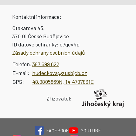
Kontaktní informace:
Otakarova 43,
370 01 České Budějovice
ID datové schránky:
c7gev4p
Zásady ochrany osobních údajů
Telefon:
387 699 622
E-mail:
hudeckova@zusbjcb.cz
GPS:
48.9805869N, 14.4797831E
Zřizovatel:
FACEBOOK
YOUTUBE