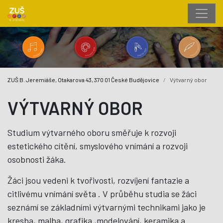
ZUŠ B. Jeremiáše, Otakarova 43, 370 01 České Budějovice
Výtvarný obor
VÝTVARNÝ OBOR
Studium výtvarného oboru směřuje k rozvoji
estetického cítění, smyslového vnímání a rozvoji
osobnosti žáka.
Žáci jsou vedeni k tvořivosti, rozvíjení fantazie a
citlivému vnímání světa . V průběhu studia se žáci
seznámí se základními výtvarnými technikami jako je
kresba, malba, grafika ,modelování, keramika a