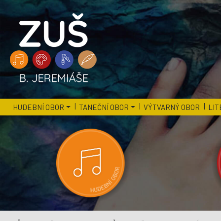
HUDEBNÍ OBOR
TANEČNÍ OBOR
VÝTVARNÝ OBOR
LIT