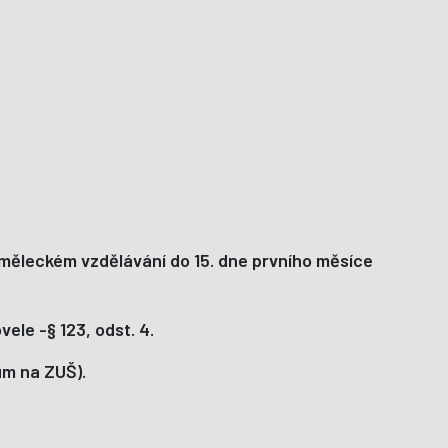
m uměleckém vzdělávání do 15. dne prvního měsíce
ele -§ 123, odst. 4.
um na ZUŠ).