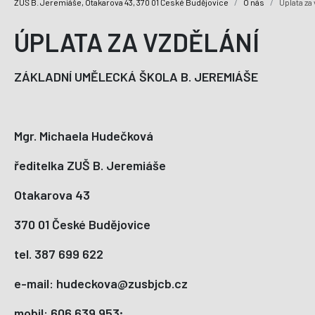
ZUŠ B. Jeremiáše, Otakarova 43, 370 01 České Budějovice
O nás
Úplata za
ÚPLATA ZA VZDĚLÁNÍ
ZÁKLADNÍ UMĚLECKÁ ŠKOLA B. JEREMIÁŠE
Mgr. Michaela Hudečková
ředitelka ZUŠ B. Jeremiáše
Otakarova 43
370 01 České Budějovice
tel. 387 699 622
e-mail: hudeckova@zusbjcb.cz
mobil: 606 639 953;