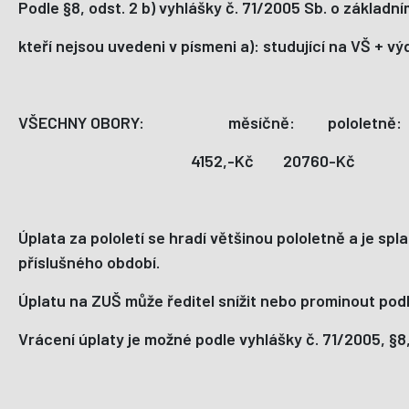
Podle §8, odst. 2 b) vyhlášky č. 71/2005 Sb. o základ
kteří nejsou uvedeni v písmeni a): studující na VŠ + vý
VŠECHNY OBORY: měsíčně: pololet
4152,-Kč 20760-Kč 4
Úplata za pololetí se hradí většinou pololetně a je sp
příslušného období.
Úplatu na ZUŠ může ředitel snížit nebo prominout podl
Vrácení úplaty je možné podle vyhlášky č. 71/2005, §8,