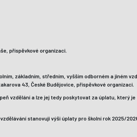
še, příspěvkové organizaci.
lním, základním, středním, vyšším odborném a jiném vzdě
takarova 43, České Budějovice, příspěvkové organizaci.
eň vzdělání a lze jej tedy poskytovat za úplatu, který j
zdělávání stanovuji výši úplaty pro školní rok 2025/202