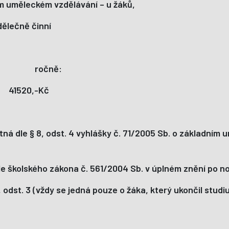
ním uměleckém vzdělávání – u žáků,
dělečně činní
ně: ročně:
1520,-Kč
latná dle § 8, odst. 4 vyhlášky č. 71/2005 Sb. o základní
e školského zákona č. 561/2004 Sb. v úplném znění po nov
 odst. 3 (vždy se jedná pouze o žáka, který ukončil studi