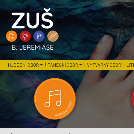
HUDEBNÍ OBOR
TANEČNÍ OBOR
VÝTVARNÝ OBOR
LIT