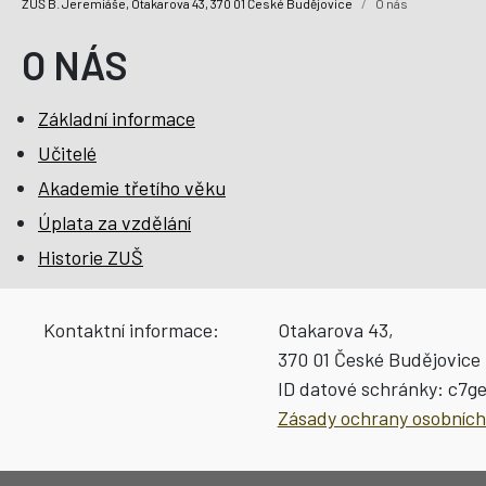
ZUŠ B. Jeremiáše, Otakarova 43, 370 01 České Budějovice
O nás
O NÁS
Základní informace
Učitelé
Akademie třetího věku
Úplata za vzdělání
Historie ZUŠ
Kontaktní informace:
Otakarova 43,
370 01 České Budějovice
ID datové schránky:
c7g
Zásady ochrany osobních