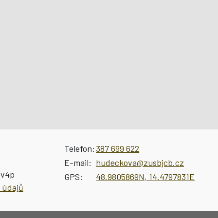
Telefon:
387 699 622
E-mail:
hudeckova@zusbjcb.cz
ev4p
GPS:
48.9805869N, 14.4797831E
 údajů